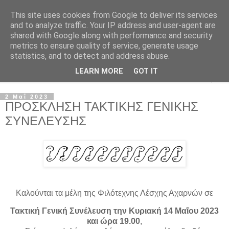
This site uses cookies from Google to deliver its services
Φιλότεχνη Λέσχη Αχαρνών
and to analyze traffic. Your IP address and user-agent are
shared with Google along with performance and security
metrics to ensure quality of service, generate usage
Για την τέχνη και τον Πολιτισμό
statistics, and to detect and address abuse.
LEARN MORE
GOT IT
▼
2 Μαΐ 2023
ΠΡΟΣΚΛΗΣΗ ΤΑΚΤΙΚΗΣ ΓΕΝΙΚΗΣ
ΣΥΝΕΛΕΥΣΗΣ
Καλούνται τα μέλη της Φιλότεχνης Λέσχης Αχαρνών σε
Τακτική Γενική Συνέλευση την Κυριακή 14 Μαΐου 2023
και ώρα 19.00
,