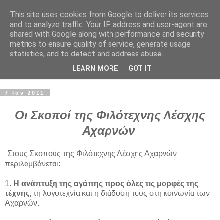
This site uses cookies from Google to deliver its services
Φιλότεχνη Λέσχη Αχαρνών
and to analyze traffic. Your IP address and user-agent are
shared with Google along with performance and security
metrics to ensure quality of service, generate usage
Για την τέχνη και τον Πολιτισμό
statistics, and to detect and address abuse.
LEARN MORE
GOT IT
▼
7 Ιαν 2011
Οι Σκοποί της Φιλότεχνης Λέσχης
Αχαρνών
Στους Σκοπούς της Φιλότεχνης Λέσχης Αχαρνών
περιλαμβάνεται:
1.
Η ανάπτυξη της αγάπης προς όλες τις μορφές της
τέχνης,
τη λογοτεχνία και η διάδοση τους στη κοινωνία των
Αχαρνών.