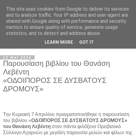
This site uses cookies from Google to deliver its services
Φιλότεχνη Λέσχη Αχαρνών
and to analyze traffic. Your IP address and user-agent are
shared with Google along with performance and security
metrics to ensure quality of service, generate usage
Για την τέχνη και τον Πολιτισμό
statistics, and to detect and address abuse.
LEARN MORE
GOT IT
▼
13 Μαΐ 2024
Παρουσίαση βιβλίου του Θανάση
Λεβέντη
«ΟΔΟΙΠΟΡΟΣ ΣΕ ΔΥΣΒΑΤΟΥΣ
ΔΡΟΜΟΥΣ»
Την Κυριακή 7 Απριλίου πραγματοποιήθηκε η παρουσίαση
του βιβλίου «
ΟΔΟΙΠΟΡΟΣ ΣΕ ΔΥΣΒΑΤΟΥΣ ΔΡΟΜΟΥΣ»
του Θανάση Λεβέντη
στον πάντα φιλόξενο Ορειβατικό
Σύλλογο Αχαρνών με μεγάλη παρουσία μελών και φίλων της