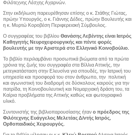
Φιλότεχνης Λέσχης Αχαρνών.
Στην εκδήλωση παρευρέθησαν επίσης ο κ. Στάθης Γιώτας,
πρώην Υπουργός, ο κ. Γιάννης Δέδες, πρώην Βουλευτής και
η κ. Μυρτώ Κοροβέση Περιφερειακή Σύμβουλος.
Ο συγγραφέας του βιβλίου
Θανάσης Λεβέντης είναι Ιατρός
Καθηγητής Νευροχειρουργικής και πέντε φορές
βουλευτής με την Αριστερά στο Ελληνικό Κοινοβούλιο.
Το βιβλίο περιλαμβάνει προσωπικά βιώματα από τα πρώτα
χρόνια της ζωής του συγγραφέα στα Βίλλια Αττικής, την
μετεγκατάσταση στην Ελευσίνα για σπουδές, την Ιατρική του
υπηρεσία και προσφορά του στον άνθρωπο, την πολιτική
και αγωνιστική του διαδρομή σε δύσκολους καιρούς για την
πατρίδα, τη Κοινοβουλευτική και Νομαρχιακή δράση του, τα
Καίρια προβλήματα της Αττικής καθώς και φωτογραφικό
υλικό.
Συντονιστής της βιβλιοπαρουσίασης ήταν
ο πρόεδρος της
Φιλότεχνης Ευάγγελος Μελετέας Δ/ντής Ιατρός,
Ορθοπαιδικός Χειρουργός.
Για το βιβλίο μίλησαν οι κ.κ.
Κλειώ Βρεττού
Δ/ντρια Ιατρός