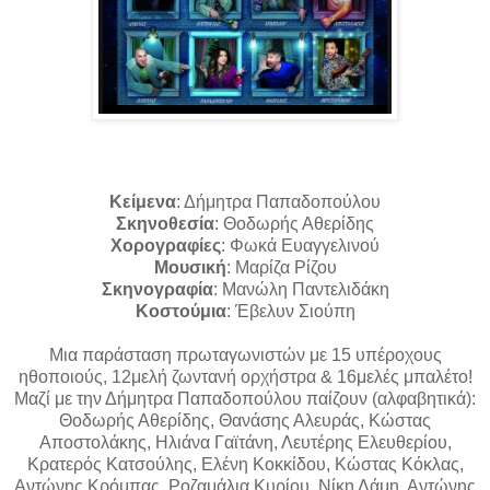
Κείμενα
: Δήμητρα Παπαδοπούλου
Σκηνοθεσία
: Θοδωρής Αθερίδης
Χορογραφίες
: Φωκά Ευαγγελινού
Μουσική
: Μαρίζα Ρίζου
Σκηνογραφία
: Μανώλη Παντελιδάκη
Κοστούμια
: Έβελυν Σιούπη
Μια παράσταση πρωταγωνιστών με 15 υπέροχους
ηθοποιούς, 12μελή ζωντανή ορχήστρα & 16μελές μπαλέτο!
Μαζί με την Δήμητρα Παπαδοπούλου παίζουν (αλφαβητικά):
Θοδωρής Αθερίδης, Θανάσης Αλευράς, Κώστας
Αποστολάκης, Ηλιάνα Γαϊτάνη, Λευτέρης Ελευθερίου,
Κρατερός Κατσούλης, Ελένη Κοκκίδου, Κώστας Κόκλας,
Αντώνης Κρόμπας, Ροζαμάλια Κυρίου, Νίκη Λάμη, Αντώνης