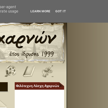
user-agent
erate usage
LEARN MORE
GOT IT
Φιλότεχνη Λέσχη Αχαρνών