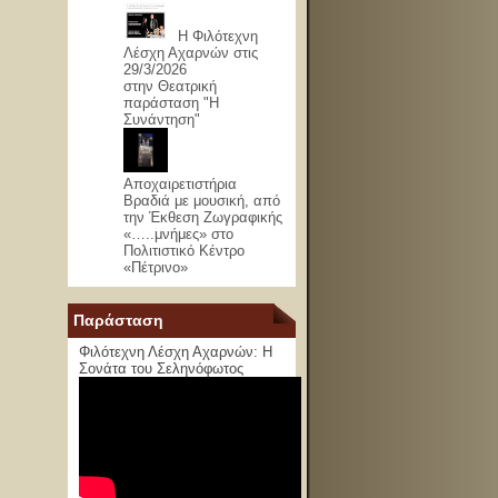
Η Φιλότεχνη
Λέσχη Αχαρνών στις
29/3/2026
στην Θεατρική
παράσταση "Η
Συνάντηση"
Αποχαιρετιστήρια
Βραδιά με μουσική, από
την Έκθεση Ζωγραφικής
«…..μνήμες» στο
Πολιτιστικό Κέντρο
«Πέτρινο»
Παράσταση
Φιλότεχνη Λέσχη Αχαρνών: Η
Σονάτα του Σεληνόφωτος