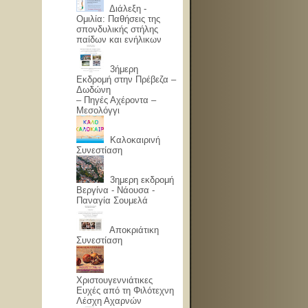
Διάλεξη -
Ομιλία: Παθήσεις της
σπονδυλικής στήλης
παίδων και ενήλικων
3ήμερη
Εκδρομή στην Πρέβεζα –
Δωδώνη
– Πηγές Αχέροντα –
Μεσολόγγι
Καλοκαιρινή
Συνεστίαση
3ημερη εκδρομή
Βεργίνα - Νάουσα -
Παναγία Σουμελά
Αποκριάτικη
Συνεστίαση
Χριστουγεννιάτικες
Ευχές από τη Φιλότεχνη
Λέσχη Αχαρνών