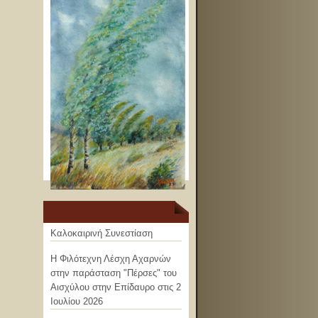
Καλοκαιρινή Συνεστίαση
Η Φιλότεχνη Λέσχη Αχαρνών
στην παράσταση "Πέρσες" του
Αισχύλου στην Επίδαυρο στις 2
Ιουλίου 2026