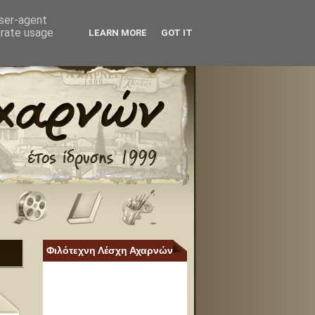
user-agent
erate usage
LEARN MORE
GOT IT
Φιλότεχνη Λέσχη Αχαρνών