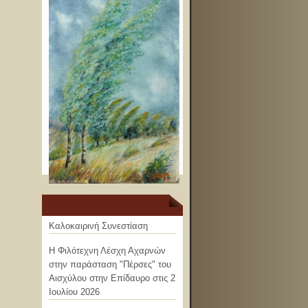
Καλοκαιρινή Συνεστίαση
Η Φιλότεχνη Λέσχη Αχαρνών
στην παράσταση "Πέρσες" του
Αισχύλου στην Επίδαυρο στις 2
Ιουλίου 2026