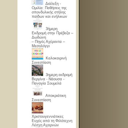
Διάλεξη -
Ομιλία: Παθήσεις της
σπονδυλικής στήλης
παίδων και ενήλικων
3ήμερη
Εκδρομή στην Πρέβεζα –
Δωδώνη
– Πηγές Αχέροντα –
Μεσολόγγι
Καλοκαιρινή
Συνεστίαση
3ημερη εκδρομή
Βεργίνα - Νάουσα -
Παναγία Σουμελά
Αποκριάτικη
Συνεστίαση
Χριστουγεννιάτικες
Ευχές από τη Φιλότεχνη
Λέσχη Αχαρνών