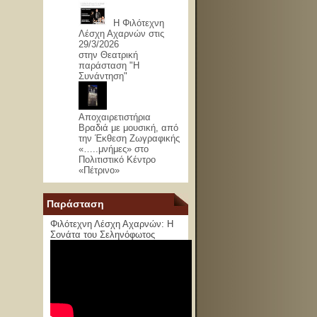
Η Φιλότεχνη
Λέσχη Αχαρνών στις
29/3/2026
στην Θεατρική
παράσταση "Η
Συνάντηση"
Αποχαιρετιστήρια
Βραδιά με μουσική, από
την Έκθεση Ζωγραφικής
«…..μνήμες» στο
Πολιτιστικό Κέντρο
«Πέτρινο»
Παράσταση
Φιλότεχνη Λέσχη Αχαρνών: Η
Σονάτα του Σεληνόφωτος