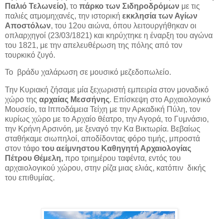
Παλιό Τελωνείο)
, το
πάρκο των Σιδηροδρόμων
με τις
παλιές ατμομηχανές, την ιστορική
εκκλησία των Αγίων
Αποστόλων
, του 12ου αιώνα, όπου λειτουργήθηκαν οι
οπλαρχηγοί (23/03/1821) και κηρύχτηκε η έναρξη του αγώνα
του 1821, με την απελευθέρωση της πόλης από τον
τουρκικό ζυγό.
Το βράδυ χαλάρωση σε μουσικό μεζεδοπωλείο.
Την Κυριακή ζήσαμε μία ξεχωριστή εμπειρία στον μοναδικό
χώρο της
αρχαίας Μεσσήνης
. Επίσκεψη στο Αρχαιολογικό
Μουσείο, τα Ιπποδάμεια Τείχη με την Αρκαδική Πύλη, τον
κυρίως χώρο με το Αρχαίο θέατρο, την Αγορά, το Γυμνάσιο,
την Κρήνη Αρσινόη, με ξεναγό την Κα Βικτωρία. Βεβαίως
σταθήκαμε σιωπηλοί, αποδίδοντας φόρο τιμής, μπροστά
στον τάφο
του αείμνηστου Καθηγητή Αρχαιολογίας
Πέτρου Θέμελη,
προ τριημέρου ταφέντα, εντός του
αρχαιολογικού χώρου, στην ρίζα μιας ελιάς, κατόπιν δικής
του επιθυμίας.