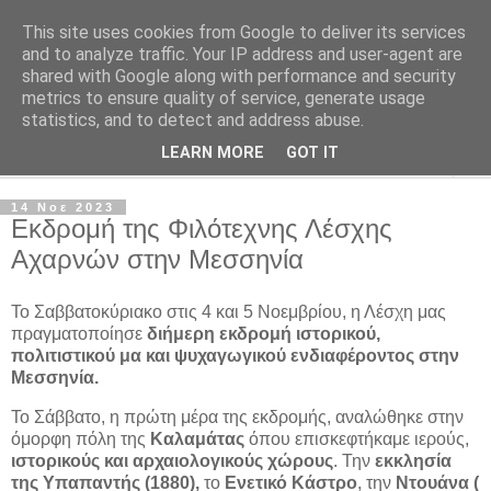
This site uses cookies from Google to deliver its services
Φιλότεχνη Λέσχη Αχαρνών
and to analyze traffic. Your IP address and user-agent are
shared with Google along with performance and security
metrics to ensure quality of service, generate usage
Για την τέχνη και τον Πολιτισμό
statistics, and to detect and address abuse.
LEARN MORE
GOT IT
▼
14 Νοε 2023
Εκδρομή της Φιλότεχνης Λέσχης
Αχαρνών στην Μεσσηνία
Το Σαββατοκύριακο στις 4 και 5 Νοεμβρίου, η Λέσχη μας
πραγματοποίησε
διήμερη εκδρομή ιστορικού,
πολιτιστικού μα και ψυχαγωγικού ενδιαφέροντος στην
Μεσσηνία.
Το Σάββατο, η πρώτη μέρα της εκδρομής, αναλώθηκε στην
όμορφη πόλη της
Καλαμάτας
όπου επισκεφτήκαμε ιερούς,
ιστορικούς και αρχαιολογικούς χώρους
. Την
εκκλησία
της Υπαπαντής (1880),
το
Ενετικό Κάστρο
, την
Ντουάνα (