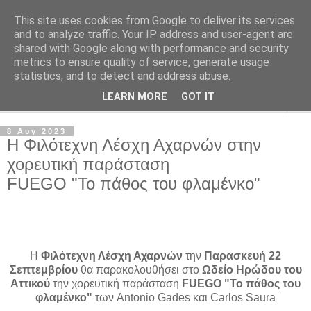
This site uses cookies from Google to deliver its services
Φιλότεχνη Λέσχη Αχαρνών
and to analyze traffic. Your IP address and user-agent are
shared with Google along with performance and security
metrics to ensure quality of service, generate usage
Για την τέχνη και τον Πολιτισμό
statistics, and to detect and address abuse.
LEARN MORE
GOT IT
▼
8 Αυγ 2023
Η Φιλότεχνη Λέσχη Αχαρνών στην
χορευτική παράσταση
FUEGO "Το πάθος του φλαμένκο"
Η
Φιλότεχνη Λέσχη Αχαρνών
την
Παρασκευή 22
Σεπτεμβρίου
θα παρακολουθήσει στο
Ωδείο Ηρώδου του
Αττικού
την χορευτική παράσταση
FUEGO "Το πάθος του
φλαμένκο"
των Antonio Gades και Carlos Saura