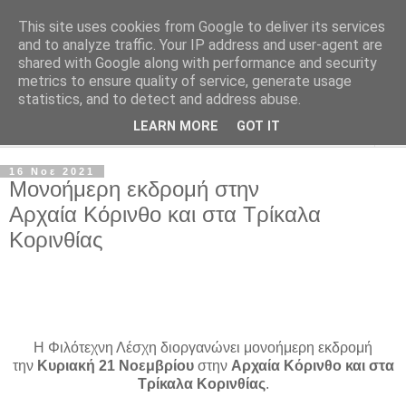
This site uses cookies from Google to deliver its services
Φιλότεχνη Λέσχη Αχαρνών
and to analyze traffic. Your IP address and user-agent are
shared with Google along with performance and security
metrics to ensure quality of service, generate usage
Για την τέχνη και τον Πολιτισμό
statistics, and to detect and address abuse.
LEARN MORE
GOT IT
▼
16 Νοε 2021
Μονοήμερη εκδρομή στην
Αρχαία Κόρινθο και στα Τρίκαλα
Κορινθίας
Η Φιλότεχνη Λέσχη διοργανώνει μονοήμερη εκδρομή
την
Κυριακή 21 Νοεμβρίου
στην
Αρχαία Κόρινθο και στα
Τρίκαλα Κορινθίας
.