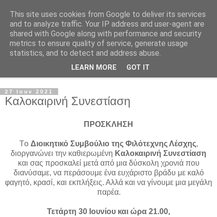
This site uses cookies from Google to deliver its services
Φιλότεχνη Λέσχη Αχαρνών
and to analyze traffic. Your IP address and user-agent are
shared with Google along with performance and security
metrics to ensure quality of service, generate usage
Για την τέχνη και τον Πολιτισμό
statistics, and to detect and address abuse.
LEARN MORE
GOT IT
▼
27 Ιουν 2021
Καλοκαιρινή Συνεστίαση
ΠΡΟΣΚΛΗΣΗ
Tο
Διοικητικό Συμβούλιο της Φιλότεχνης Λέσχης
,
διοργανώνει την καθιερωμένη
Καλοκαιρινή Συνεστίαση
και σας προσκαλεί μετά από μια δύσκολη χρονιά που
διανύσαμε, να περάσουμε ένα ευχάριστο βράδυ με καλό
φαγητό, κρασί, και εκπλήξεις. Αλλά και να γίνουμε μια μεγάλη
παρέα.
Τετάρτη 30 Ιουνίου και ώρα 21.00,