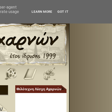
user-agent
erate usage
LEARN MORE
GOT IT
Φιλότεχνη Λέσχη Αχαρνών
ν