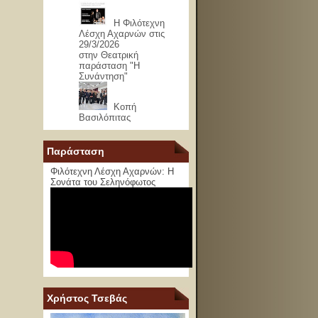
Η Φιλότεχνη
Λέσχη Αχαρνών στις
29/3/2026
στην Θεατρική
παράσταση "Η
Συνάντηση"
Κοπή
Βασιλόπιτας
Παράσταση
Φιλότεχνη Λέσχη Αχαρνών: Η
Σονάτα του Σεληνόφωτος
Χρήστος Τσεβάς