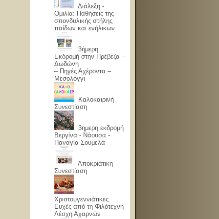
Διάλεξη -
Ομιλία: Παθήσεις της
σπονδυλικής στήλης
παίδων και ενήλικων
3ήμερη
Εκδρομή στην Πρέβεζα –
Δωδώνη
– Πηγές Αχέροντα –
Μεσολόγγι
Καλοκαιρινή
Συνεστίαση
3ημερη εκδρομή
Βεργίνα - Νάουσα -
Παναγία Σουμελά
Αποκριάτικη
Συνεστίαση
Χριστουγεννιάτικες
Ευχές από τη Φιλότεχνη
Λέσχη Αχαρνών