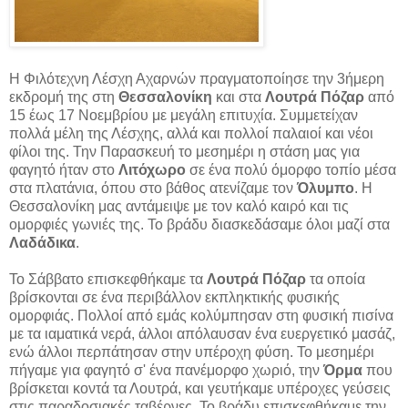
Η Φιλότεχνη Λέσχη Αχαρνών πραγματοποίησε την 3ήμερη
εκδρομή της στη
Θεσσαλονίκη
και στα
Λουτρά Πόζαρ
από
15 έως 17 Νοεμβρίου με μεγάλη επιτυχία. Συμμετείχαν
πολλά μέλη της Λέσχης, αλλά και πολλοί παλαιοί και νέοι
φίλοι της. Την Παρασκευή το μεσημέρι η στάση μας για
φαγητό ήταν στο
Λιτόχωρο
σε ένα πολύ όμορφο τοπίο μέσα
στα πλατάνια, όπου στο βάθος ατενίζαμε τον
Όλυμπο
. Η
Θεσσαλονίκη μας αντάμειψε με τον καλό καιρό και τις
ομορφιές γωνιές της. Το βράδυ διασκεδάσαμε όλοι μαζί στα
Λαδάδικα
.
Το Σάββατο επισκεφθήκαμε τα
Λουτρά Πόζαρ
τα οποία
βρίσκονται σε ένα περιβάλλον εκπληκτικής φυσικής
ομορφιάς. Πολλοί από εμάς κολύμπησαν στη φυσική πισίνα
με τα ιαματικά νερά, άλλοι απόλαυσαν ένα ευεργετικό μασάζ,
ενώ άλλοι περπάτησαν στην υπέροχη φύση. Το μεσημέρι
πήγαμε για φαγητό σ' ένα πανέμορφο χωριό, την
Όρμα
που
βρίσκεται κοντά τα Λουτρά, και γευτήκαμε υπέροχες γεύσεις
στις παραδοσιακές ταβέρνες. Το βράδυ επισκεφθήκαμε την