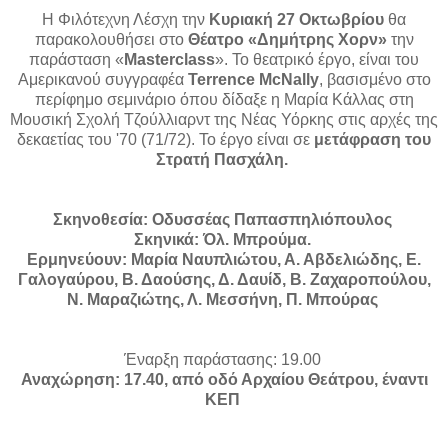
Η Φιλότεχνη Λέσχη την
Κυριακή 27 Οκτωβρίου
θα
παρακολουθήσει στο
Θέατρο «Δημήτρης Χορν»
την
παράσταση «
Masterclass
». Το θεατρικό έργο, είναι του
Αμερικανού συγγραφέα
Terrence McNally
, βασισμένο στο
περίφημο σεμινάριο όπου δίδαξε η Μαρία Κάλλας στη
Μουσική Σχολή Τζούλλιαρντ της Νέας Υόρκης στις αρχές της
δεκαετίας του '70 (71/72). Το έργο είναι σε
μετάφραση του
Στρατή Πασχάλη.
Σκηνοθεσία:
Οδυσσέας Παπασπηλιόπουλος
Σκηνικά:
Όλ. Μπρούμα.
Ερμηνεύουν:
Μαρία Ναυπλιώτου, Α. Αβδελιώδης, Ε.
Γαλογαύρου, Β. Δαούσης, Δ. Δαυίδ, Β. Ζαχαροπούλου,
Ν. Μαραζιώτης, Λ. Μεσσήνη, Π. Μπούρας
Έναρξη παράστασης: 19.00
Αναχώρηση: 17.40, από οδό Αρχαίου Θεάτρου, έναντι
ΚΕΠ