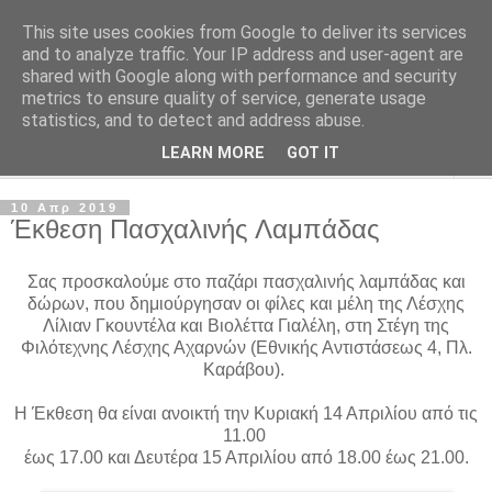
This site uses cookies from Google to deliver its services
Φιλότεχνη Λέσχη Αχαρνών
and to analyze traffic. Your IP address and user-agent are
shared with Google along with performance and security
metrics to ensure quality of service, generate usage
Για την τέχνη και τον Πολιτισμό
statistics, and to detect and address abuse.
LEARN MORE
GOT IT
▼
10 Απρ 2019
Έκθεση Πασχαλινής Λαμπάδας
Σας προσκαλούμε στο παζάρι πασχαλινής λαμπάδας και
δώρων, που δημιούργησαν οι φίλες και μέλη της Λέσχης
Λίλιαν Γκουντέλα και Βιολέττα Γιαλέλη, στη Στέγη της
Φιλότεχνης Λέσχης Αχαρνών (Εθνικής Αντιστάσεως 4, Πλ.
Καράβου).
Η Έκθεση θα είναι ανοικτή την Κυριακή 14 Απριλίου από τις
11.00
έως 17.00 και Δευτέρα 15 Απριλίου από 18.00 έως 21.00.