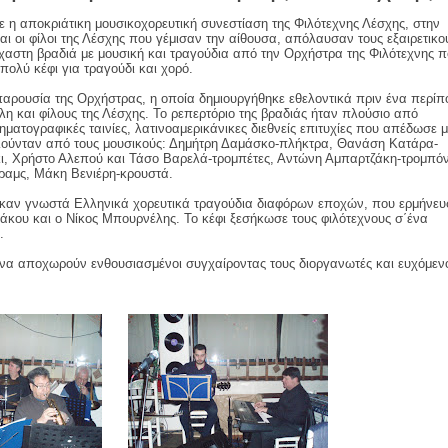
ε η αποκριάτικη μουσικοχορευτική συνεστίαση της Φιλότεχνης Λέσχης, στην
ι οι φίλοι της Λέσχης που γέμισαν την αίθουσα, απόλαυσαν τους εξαιρετικο
χαστη βραδιά με μουσική και τραγούδια από την Ορχήστρα της Φιλότεχνης 
ολύ κέφι για τραγούδι και χορό.
παρουσία της Ορχήστρας, η οποία δημιουργήθηκε εθελοντικά πριν ένα περίπ
λη και φίλους της Λέσχης. Το ρεπερτόριο της βραδιάς ήταν πλούσιο από
ηματογραφικές ταινίες, λατινοαμερικάνικες διεθνείς επιτυχίες που απέδωσε μ
λούνταν από τους μουσικούς: Δημήτρη Δαμάσκο-πλήκτρα, Θανάση Κατάρα-
ι, Χρήστο Αλεπού και Τάσο Βαρελά-τρομπέτες, Αντώνη Αμπαρτζάκη-τρομπόν
τραμς, Μάκη Βενιέρη-κρουστά.
ηκαν γνωστά Ελληνικά χορευτικά τραγούδια διαφόρων εποχών, που ερμήνε
άκου και ο Νίκος Μπουρνέλης. Το κέφι ξεσήκωσε τους φιλότεχνους σ΄ένα
.
να αποχωρούν ενθουσιασμένοι συγχαίροντας τους διοργανωτές και ευχόμεν