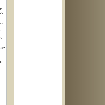
ύς
που
ου
ε
ι,
υσαν
οι