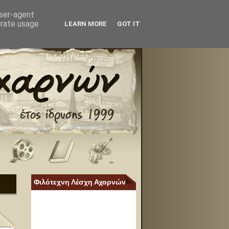
user-agent
erate usage
LEARN MORE
GOT IT
Φιλότεχνη Λέσχη Αχαρνών