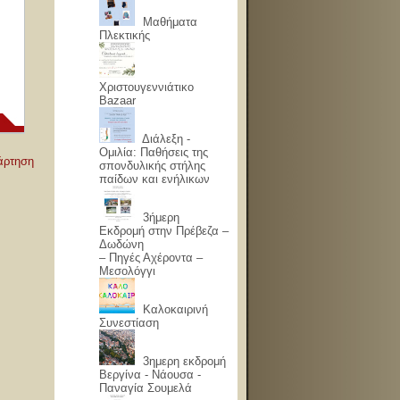
Μαθήματα
Πλεκτικής
Χριστουγεννιάτικο
Bazaar
Διάλεξη -
Ομιλία: Παθήσεις της
άρτηση
σπονδυλικής στήλης
παίδων και ενήλικων
3ήμερη
Εκδρομή στην Πρέβεζα –
Δωδώνη
– Πηγές Αχέροντα –
Μεσολόγγι
Καλοκαιρινή
Συνεστίαση
3ημερη εκδρομή
Βεργίνα - Νάουσα -
Παναγία Σουμελά