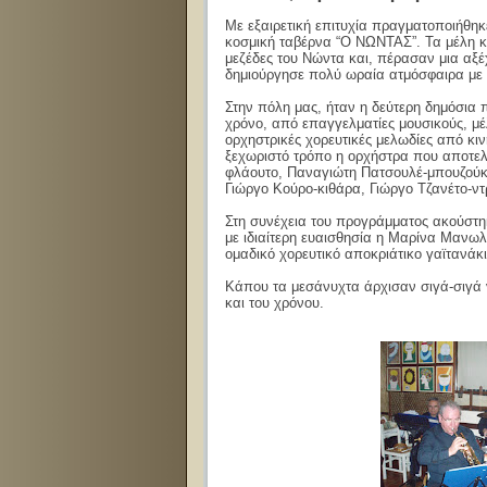
Με εξαιρετική επιτυχία πραγματοποιήθηκ
κοσμική ταβέρνα “Ο ΝΩΝΤΑΣ”. Τα μέλη κα
μεζέδες του Νώντα και, πέρασαν μια αξέ
δημιούργησε πολύ ωραία ατμόσφαιρα με π
Στην πόλη μας, ήταν η δεύτερη δημόσια 
χρόνο, από επαγγελματίες μουσικούς, μέ
ορχηστρικές χορευτικές μελωδίες από κιν
ξεχωριστό τρόπο η ορχήστρα που αποτε
φλάουτο, Παναγιώτη Πατσουλέ-μπουζούκ
Γιώργο Κούρο-κιθάρα, Γιώργο Τζανέτο-ν
Στη συνέχεια του προγράμματος ακούστ
με ιδιαίτερη ευαισθησία η Μαρίνα Μανωλ
ομαδικό χορευτικό αποκριάτικο γαϊτανάκι
Κάπου τα μεσάνυχτα άρχισαν σιγά-σιγά 
και του χρόνου.