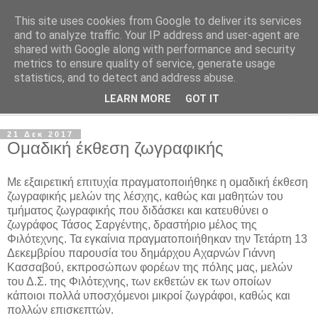
This site uses cookies from Google to deliver its services
Φιλότεχνη Λέσχη Αχαρνών
and to analyze traffic. Your IP address and user-agent are
shared with Google along with performance and security
metrics to ensure quality of service, generate usage
Για την τέχνη και τον Πολιτισμό
statistics, and to detect and address abuse.
LEARN MORE
GOT IT
▼
21 Δεκ 2017
Ομαδική έκθεση ζωγραφικής
Με εξαιρετική επιτυχία πραγματοποιήθηκε η ομαδική έκθεση
ζωγραφικής μελών της λέσχης, καθώς και μαθητών του
τμήματος ζωγραφικής που διδάσκει και κατευθύνει ο
ζωγράφος Τάσος Σαργέντης, δραστήριο μέλος της
Φιλότεχνης. Τα εγκαίνια πραγματοποιήθηκαν την Τετάρτη 13
Δεκεμβρίου παρουσία του δημάρχου Αχαρνών Γιάννη
Κασσαβού, εκπροσώπων φορέων της πόλης μας, μελών
του Δ.Σ. της Φιλότεχνης, των εκθετών εκ των οποίων
κάποιοι πολλά υποσχόμενοι μικροί ζωγράφοι, καθώς και
πολλών επισκεπτών.