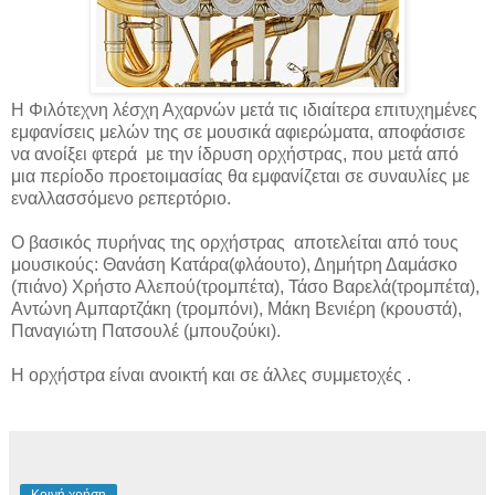
Η Φιλότεχνη λέσχη Αχαρνών μετά τις ιδιαίτερα επιτυχημένες
εμφανίσεις μελών της σε μουσικά αφιερώματα, αποφάσισε
να ανοίξει φτερά με την ίδρυση ορχήστρας, που μετά από
μια περίοδο προετοιμασίας θα εμφανίζεται σε συναυλίες με
εναλλασσόμενο ρεπερτόριο.
Ο βασικός πυρήνας της ορχήστρας αποτελείται από τους
μουσικούς: Θανάση Κατάρα(φλάουτο), Δημήτρη Δαμάσκο
(πιάνο) Χρήστο Αλεπού(τρομπέτα), Τάσο Βαρελά(τρομπέτα),
Αντώνη Αμπαρτζάκη (τρομπόνι), Μάκη Βενιέρη (κρουστά),
Παναγιώτη Πατσουλέ (μπουζούκι).
Η ορχήστρα είναι ανοικτή και σε άλλες συμμετοχές .
Κοινή χρήση